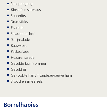
Babi pangang
Kipsaté in satésaus
Spareribs
Drumsticks
Eisalade
Salade du chef
Tonijnsalade
Rauwkost
Pastasalade
Huzarensalade
Gevulde komkommer
Gevuld ei
Gekookte ham/fricandeau/rauwe ham
Brood en smeersels
Borrelhapjes