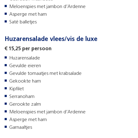
Meloenspies met jambon d’Ardenne
Asperge met ham
Saté balletjes
Huzarensalade vlees/vis de luxe
€ 15,25 per persoon
Huzarensalade
Gevulde eieren
Gevulde tomaatjes met krabsalade
Gekookte ham
Kipfilet
Serranoham
Gerookte zalm
Meloenspies met jambon d’Ardenne
Asperge met ham
Garnaaltjes