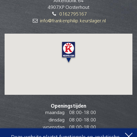
Arkendonk 64
4907XP Oosterhout
0162795167
info@frankenphilip.keurslager.nl
Openingstijden
maandag
08:00
-
18:00
dinsdag
08:00
-
18:00
woensdag
08:00
-
18:00
donderdag
08:00
-
18:00