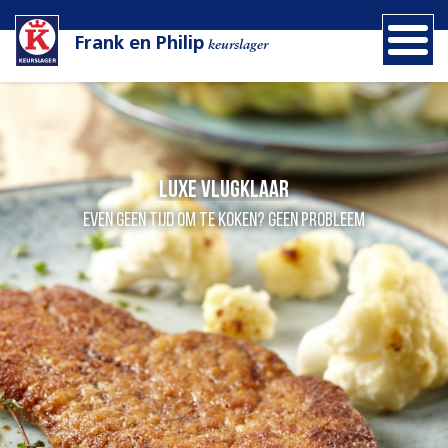
Frank en Philip
keurslager
Luxe vlugklaar
Even geen tijd om te koken? Geen probleem