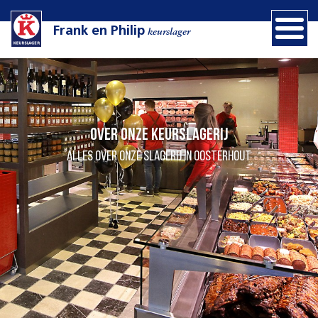
Frank en Philip
keurslager
Over onze keurslagerij
Alles over onze slagerij in Oosterhout