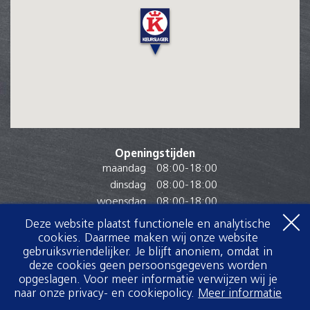
Openingstijden
maandag
08:00
-
18:00
dinsdag
08:00
-
18:00
woensdag
08:00
-
18:00
donderdag
08:00
-
18:00
Deze website plaatst functionele en analytische
vrijdag
08:00
-
20:00
cookies. Daarmee maken wij onze website
zaterdag
08:00
-
17:00
gebruiksvriendelijker. Je blijft anoniem, omdat in
deze cookies geen persoonsgegevens worden
zondag
Gesloten
Voor het gebruik van Google Maps wordt
opgeslagen. Voor meer informatie verwijzen wij je
gebruik gemaakt van Cookies
naar onze privacy- en cookiepolicy.
Meer informatie