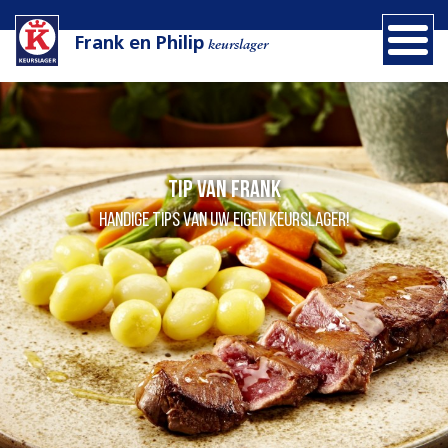
Frank en Philip
keurslager
Tip van Frank
Handige tips van uw eigen Keurslager!