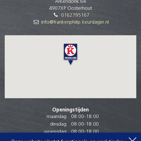
Arkendonk 64
4907XP Oosterhout
0162795167
info@frankenphilip.keurslager.nl
Openingstijden
maandag
08:00
-
18:00
dinsdag
08:00
-
18:00
woensdag
08:00
-
18:00
donderdag
08:00
-
18:00